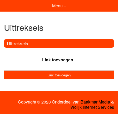
Menu +
Uittreksels
Uittreksels
Link toevoegen
Link toevoegen
Copyright © 2023 Onderdeel van
BaakmanMedia
&
Vrolijk Internet Services