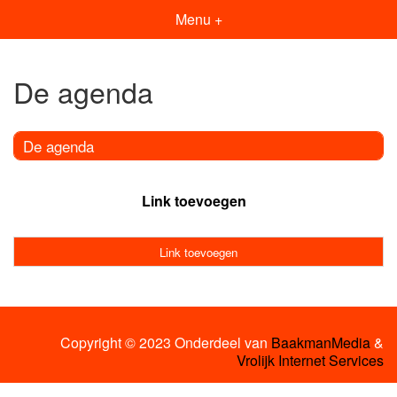
Menu +
De agenda
De agenda
Link toevoegen
Link toevoegen
Copyright © 2023 Onderdeel van
BaakmanMedia
&
Vrolijk Internet Services