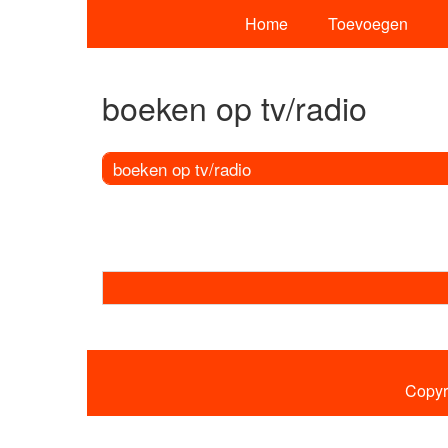
Home
Toevoegen
boeken op tv/radio
boeken op tv/radio
Copyr