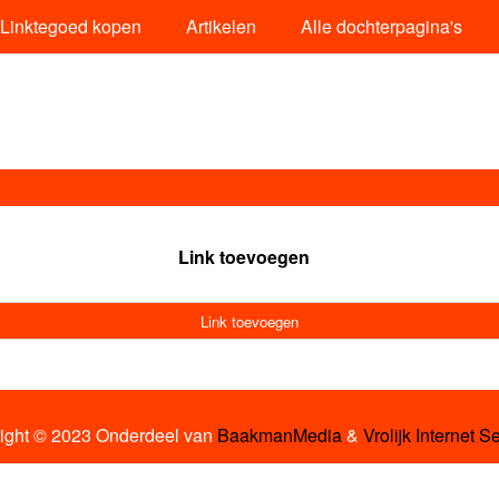
Linktegoed kopen
Artikelen
Alle dochterpagina's
Link toevoegen
Link toevoegen
ight © 2023 Onderdeel van
BaakmanMedia
&
Vrolijk Internet S