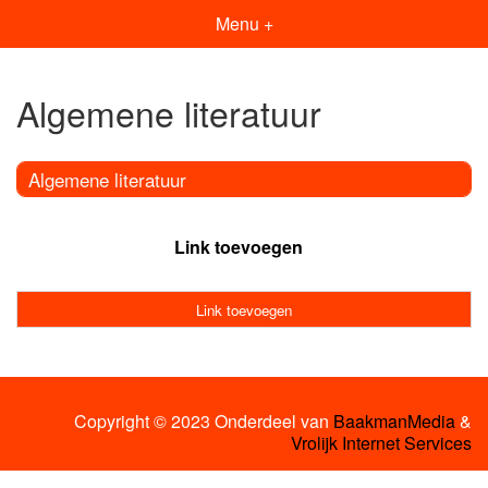
Menu +
Algemene literatuur
Algemene literatuur
Link toevoegen
Link toevoegen
Copyright © 2023 Onderdeel van
BaakmanMedia
&
Vrolijk Internet Services